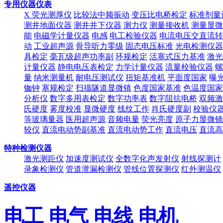
专用仪器仪表
X 荧光测厚仪
比较法中频振动
变压比电桥检定
标准剂量
测井地面仪器
测井井下仪器
测力仪
测量接收机
测量显微
能
电磁学计量仪器
电感
电工检验仪器
电流电压交直流转
动
工业超声源
骨导听力零级
固态电压标准
光电检测仪器
具检定
毫瓦级超声功率副
环规检定
活塞式压力基准
激光
计量仪器
静电电压表检定
力学计量仪器
流量校验仪器
螺
量
纳米测量机
耐电压测试仪
扭矩基准机
平面度国家
曝
铷钟
塞规检定
扫描隧道显微镜
色度国家基准
色温度国家
分析仪
数字多用表检定
数字功率表
数字阻抗电桥
双频激
氏硬度
雾度校准
显微硬度
线纹工作
肖氏硬度副
校验仪
等玻璃量器
医用超声源
音频电量
荧光亮度
原子力显微镜
较仪
直流电动势副基准
直流电动势工作
直流电压
直流高
特种检测仪器
激光测距仪
加速度测试仪
全数字化声发射仪
射线探测计
录象检测仪
管道泄漏检测仪
管线位置探测仪
红外测温仪
遥控仪器
电工 电气 电线 电机