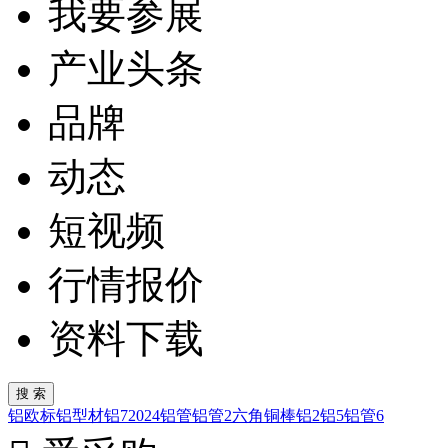
我要参展
产业头条
品牌
动态
短视频
行情报价
资料下载
铝
欧标铝型材
铝7
2024
铝管
铝管2
六角铜棒
铝2
铝5
铝管6