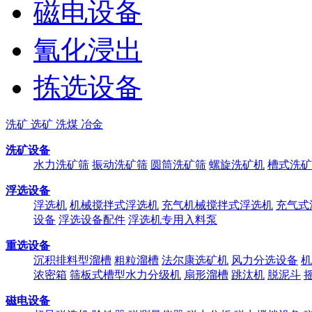
磁电设备
氰化浸出
拣选设备
洗矿 选矿 洗煤 冶金
洗矿设备
水力洗矿筛
振动洗矿筛
圆筒洗矿筛
螺旋洗矿机
槽式洗矿
浮选设备
浮选机
机械搅拌式浮选机
充气机械搅拌式浮选机
充气式
设备
浮选设备配件
浮选机专用入料泵
重选设备
沉积排料型溜槽
粗粒溜槽
法尔康选矿机
风力分选设备
机
浓密箱
筛板式槽型水力分级机
扇形溜槽
跳汰机
脱泥斗
磁电设备