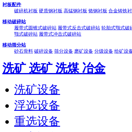
衬板配件
破碎机衬板
硬质钢衬板
高锰钢衬板
铬钢衬板
合金铸铁衬
移动破碎站
履带式圆锥式破碎站
履带式反击式破碎站
轮胎式颚式破
颚式破碎站
履带式冲击式破碎站
移动筛分站
砂石骨料
破碎设备
筛分设备
磨矿设备
分级设备
给矿设
洗矿 选矿 洗煤 冶金
洗矿设备
浮选设备
重选设备