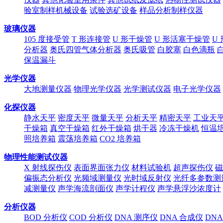
验室制样机械设备
试验选矿设备
样品分析制样仪器
玻璃仪器
105 度接受管
T 形连接管
U 形干燥管
U 形活塞干燥管
U
分析器
奥氏四管气体分析器
奥氏吸管
白胶塞
白色滴瓶
保温漏斗
光学仪器
大地测量仪器
物理光学仪器
光学测试仪器
电子光学仪器
化探仪器
静水天平
密度天平
微量天平
分析天平
精密天平
工业天
干燥箱
真空干燥箱
红外干燥箱
烘干器
冷冻干燥机
恒温
照培养箱
震荡培养箱
CO2 培养箱
物理性能测试仪器
X 射线探伤仪
表面界面张力仪
材料试验机
超声探伤仪
磁
偏振态分析仪
光频域测量仪
光时域反射仪
光纤多参数测
减测量仪
声学海流剖面仪
声学计程仪
声学悬浮沙浓度计
分析仪器
BOD 分析仪
COD 分析仪
DNA 测序仪
DNA 合成仪
DN