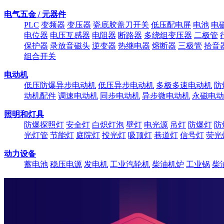
电气五金 / 元器件
PLC
变频器
变压器
瓷底胶盖刀开关
低压配电屏
电池
电
电位器
电压互感器
电阻器
断路器
多绕组变压器
二极管
保护器
录放音磁头
逆变器
热继电器
熔断器
三极管
拾音
组合开关
电动机
低压防爆异步电动机
低压异步电动机
多极多速电动机
防
动机配件
调速电动机
同步电动机
异步微电动机
永磁电动
照明和灯具
防爆探照灯
安全灯
白炽灯泡
壁灯
电光源
吊灯
防爆灯
防
光灯管
节能灯
庭院灯
投光灯
吸顶灯
巷道灯
信号灯
荧光
动力设备
蓄电池
稳压电源
发电机
工业汽轮机
柴油机炉
工业锅
柴