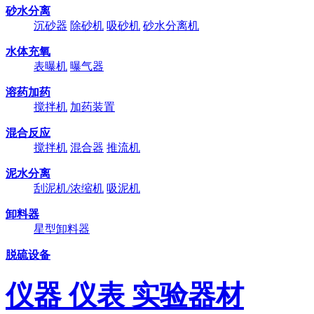
砂水分离
沉砂器
除砂机
吸砂机
砂水分离机
水体充氧
表曝机
曝气器
溶药加药
搅拌机
加药装置
混合反应
搅拌机
混合器
推流机
泥水分离
刮泥机/浓缩机
吸泥机
卸料器
星型卸料器
脱硫设备
仪器 仪表 实验器材