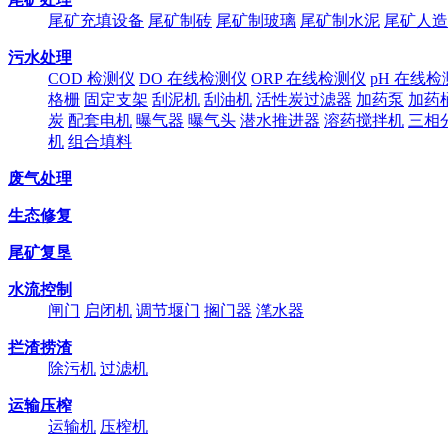
尾矿充填设备
尾矿制砖
尾矿制玻璃
尾矿制水泥
尾矿人造
污水处理
COD 检测仪
DO 在线检测仪
ORP 在线检测仪
pH 在线检
格栅
固定支架
刮泥机
刮油机
活性炭过滤器
加药泵
加药
炭
配套电机
曝气器
曝气头
潜水推进器
溶药搅拌机
三相
机
组合填料
废气处理
生态修复
尾矿复垦
水流控制
闸门
启闭机
调节堰门
搁门器
滗水器
拦渣捞渣
除污机
过滤机
运输压榨
运输机
压榨机