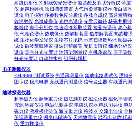
射线衍射仪
X 射线荧光光谱仪
氨基酸及多肽分析仪
薄层
仪
超声粉碎机
吹扫捕集装置
大气污染监测仪器
蛋白测序
谱仪
电子探针
多参数免疫分析仪
多肽合成仪
高通量药物
效辐射仪
光谱成像仪
光声光谱仪
光学显微镜
核磁共振波
极谱仪
库仑分析仪
快速溶液萃取装置
拉曼光谱仪
离心机
仪
气相色谱仪
热成像仪
热解析装置
热裂解装置
热膨胀
统
生物化学发光仪
生物芯片系统
示差扫描量热计
顺磁共
试仪
微波萃取装置
微波消解装置
无机质谱仪
细胞分析仪
谱仪
荧光分光光度计
油污染测量仪
有机质谱仪
原子吸收
分光光度计
自动脱水机
组织包埋机
电子测量仪器
EMI/EMC 测试系统
光通讯测量仪
集成电路测试仪
逻辑
图示仪
稳流电源
无线通讯测量仪
信号发生器
有线通讯测
地球探测仪器
超导磁力仪
超导重力仪
磁法测井仪
磁法仪器
磁化率测试
震源
地震仪器
电磁法测井仪
电磁法仪器
电法测井仪
电
磁力仪
激发极化法仪
激光重力仪
检波器
交流电法仪
金
英弹簧重力仪
瞬变电磁法仪
天然地震仪
岩石电参数测试
仪
重力梯度仪