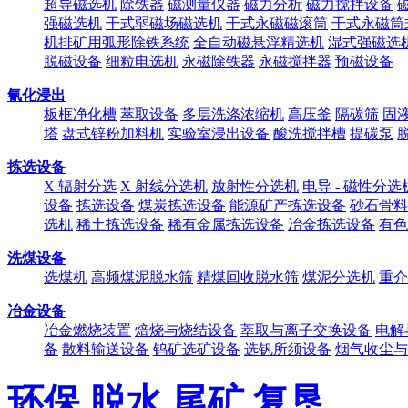
超导磁选机
除铁器
磁测量仪器
磁力分析
磁力搅拌设备
强磁选机
干式弱磁场磁选机
干式永磁磁滚筒
干式永磁筒
机排矿用弧形除铁系统
全自动磁悬浮精选机
湿式强磁选
脱磁设备
细粒电选机
永磁除铁器
永磁搅拌器
预磁设备
氰化浸出
板框净化槽
萃取设备
多层洗涤浓缩机
高压釜
隔碳筛
固
塔
盘式锌粉加料机
实验室浸出设备
酸洗搅拌槽
提碳泵
拣选设备
X 辐射分选
X 射线分选机
放射性分选机
电导 - 磁性分选
设备
拣选设备
煤炭拣选设备
能源矿产拣选设备
砂石骨料
选机
稀土拣选设备
稀有金属拣选设备
冶金拣选设备
有色
洗煤设备
选煤机
高频煤泥脱水筛
精煤回收脱水筛
煤泥分选机
重介
冶金设备
冶金燃烧装置
焙烧与烧结设备
萃取与离子交换设备
电解
备
散料输送设备
钨矿选矿设备
选钒所须设备
烟气收尘与
环保 脱水 尾矿 复垦