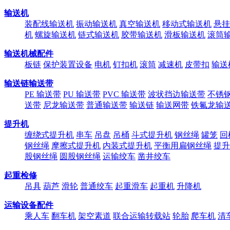
输送机
装配线输送机
振动输送机
真空输送机
移动式输送机
悬挂
机
螺旋输送机
链式输送机
胶带输送机
滑板输送机
滚筒
输送机械配件
板链
保护装置设备
电机
钉扣机
滚筒
减速机
皮带扣
输送
输送链输送带
PE 输送带
PU 输送带
PVC 输送带
波状挡边输送带
不锈
送带
尼龙输送带
普通输送带
输送链
输送网带
铁氟龙输
提升机
缠绕式提升机
串车
吊盘
吊桶
斗式提升机
钢丝绳
罐笼
回
钢丝绳
摩擦式提升机
内装式提升机
平衡用扁钢丝绳
提升
股钢丝绳
圆股钢丝绳
运输绞车
凿井绞车
起重检修
吊具
葫芦
滑轮
普通绞车
起重滑车
起重机
升降机
运输设备配件
乘人车
翻车机
架空素道
联合运输转载站
轮胎
爬车机
清