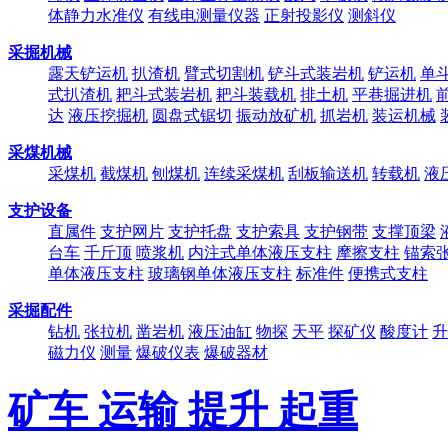
体静力水准仪
有线电测量仪器
正射投影仪
测斜仪
采掘机械
露天铲运机
扒渣机
臂式切割机
铲斗式装岩机
铲运机
单
式扒渣机
耙斗式装岩机
耙斗装载机
排土机
平巷掘进机
达
液压挖掘机
圆盘式锯切
振动放矿机
抓岩机
装运机械
采煤机械
采煤机
截煤机
刨煤机
连续采煤机
刮板输送机
转载机
液
支护设备
直属件
支护网片
支护托盘
支护索具
支护钢带
支撑顶梁
台车
千斤顶
喷浆机
内注式单体液压支柱
摩擦支柱
锚索
单体液压支柱
玻璃钢单体液压支柱
标准件
便携式支柱
采掘配件
钻机
张拉机
凿岩机
液压油缸
物探
天平
探矿仪
酸度计
升
磁力仪
测量
爆破仪表
爆破器材
矿车 运输 提升 起重