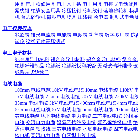
用具
电工检修用具
电工木工钻
电工用具
电控式电动旋具
紧线钳
绝缘安全用具
冷压接钳
冷轧线钳
落地砂轮机
模
机
台式砂轮机
微型电动旋具
压线钳
验电器
制动式电动
电工仪表仪器
兆欧表
钳形电流表
电能表
电度表
功率表
数字多用表
综
试仪
绕线元件高压测试
电工电子材料
纯金属导电材料
铜合金导电材料
铝合金导电材料
复合金
绝缘纤维制品
绝缘纸
绝缘纸板和纸管
无碱玻璃纤维带
玻
线路悬式绝缘子
电线电缆
100mm 电线电缆
10kV 电线电缆
10mm 电线电缆
110kV
1kV 电线电缆
2.5mm 电线电缆
20kV 电线电缆
220kV 
35mm 电线电缆
3kV 电线电缆
400mm 电线电缆
4mm 电
625mm 电线电缆
6kV 电线电缆
6mm 电线电缆
700mm 
芯电线电缆
地下电线电缆
电力电缆
二芯电线电缆
分相屏
电缆
交流电力电缆
聚氯乙烯绝缘电缆
聚乙烯绝缘电缆
绝
通信电缆
软接线
三芯电线电缆
水底电线电缆
四芯电线电
软电线
直流电力电缆
自容型电线电缆