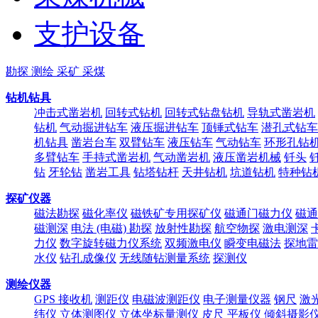
支护设备
勘探 测绘 采矿 采煤
钻机钻具
冲击式凿岩机
回转式钻机
回转式钻盘钻机
导轨式凿岩机
钻机
气动掘进钻车
液压掘进钻车
顶锤式钻车
潜孔式钻车
机钻具
凿岩台车
双臂钻车
液压钻车
气动钻车
环形孔钻
多臂钻车
手持式凿岩机
气动凿岩机
液压凿岩机械
钎头
钻
牙轮钻
凿岩工具
钻塔钻杆
天井钻机
坑道钻机
特种钻
探矿仪器
磁法勘探
磁化率仪
磁铁矿专用探矿仪
磁通门磁力仪
磁通
磁测深
电法 (电磁) 勘探
放射性勘探
航空物探
激电测深
力仪
数字旋转磁力仪系统
双频激电仪
瞬变电磁法
探地雷
水仪
钻孔成像仪
无线随钻测量系统
探测仪
测绘仪器
GPS 接收机
测距仪
电磁波测距仪
电子测量仪器
钢尺
激
纬仪
立体测图仪
立体坐标量测仪
皮尺
平板仪
倾斜摄影