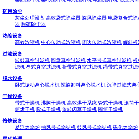
矿用除尘
灰尘处理设备
高效袋式除尘器
旋风除尘器
电袋复合式除
器
脱硫除尘器
浓缩设备
高效浓缩机
中心传动式浓缩机
周边传动式浓缩机
倾斜板
过滤设备
转鼓真空过滤机
圆盘真空过滤机
水平带式真空过滤机
板
滤机
盘式真空过滤机
折带式真空过滤机
绳带式真空过滤
脱水设备
卧式振动离心脱水机
螺旋卸料离心脱水机
沉降过滤式离
干燥设备
带式干燥机
沸腾干燥机
高效烘干系统
管式干燥机
滚筒干
筒烘干机
膛式干燥机
旋转闪蒸干燥机
圆筒干燥机
焙烧设备
悬浮焙烧炉
抽风带式烧结机
鼓风带式烧结机
磁化焙烧炉
尾矿处理