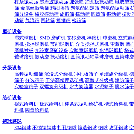
棒条振动筛
超声波振动筛
弛张筛
冲孔板振动筛
电成型振
筛
金属丝振动筛
精细摇筛
聚氨酯固定筛
聚氨酯振动筛
筛分设备
橡胶振动筛
旋振筛
摇动筛
圆筒筛
振动筛
振动
动筛
气流筛
回转筛
摇摆筛
检验筛
磨矿设备
湿式球磨机
SMD 磨矿机
艾砂磨机
棒磨机
球磨机
立式超
磨机
搅拌球磨机
节能球磨机
介质搅拌式磨机
雷蒙磨
离
磨机衬板
实验室磨矿设备
实验室球磨机
水泥球磨机
塔式
锥球磨机
振动磨
振动磨机
直筒滚动轴承球磨机
直筒球磨
分级设备
高频振动细筛
沉没式分级机
冲孔板筛子
单螺旋分级机
德
筛子
分选筛子
干法高精度选矿机
高堰式分级机
建筑筛子
实验室筛子
双螺旋分级机
水力旋流器
水泥筛子
脱水筛子
给矿设备
摆式给料机
板式给料机
棒条式振动给矿机
槽式给料机
带
料机
圆盘给料机
钢球磨球
304钢球
不锈钢钢球
打孔钢球
锻造钢球
钢球
攻牙钢球
空