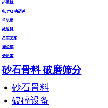
起重机
电 (气) 动葫芦
单轨吊
减速机
吊车叉车
抑尘车
分层带
砂石骨料 破磨筛分
砂石骨料
破碎设备